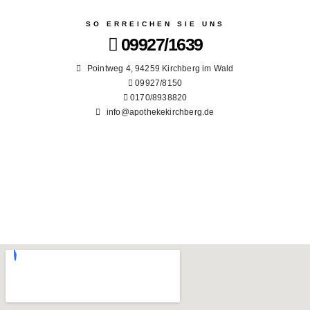
SO ERREICHEN SIE UNS
09927/1639
Pointweg 4, 94259 Kirchberg im Wald
09927/8150
0170/8938820
info@apothekekirchberg.de